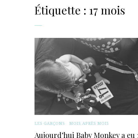
Étiquette :
17 mois
LES GARÇONS
MOIS APRÈS MOIS
Aujourd’hui Baby Monkey a eu 