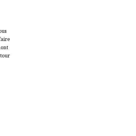
ous
faire
dont
 tour