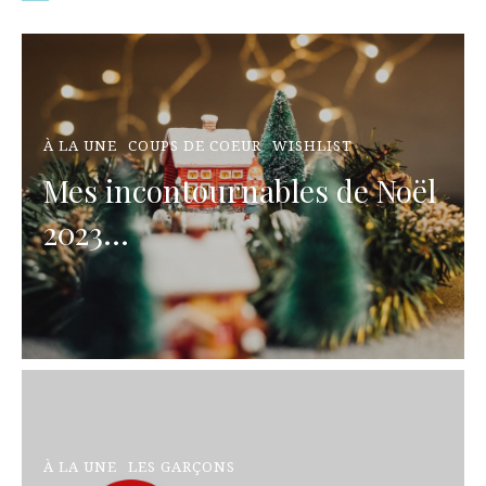
À LA UNE
COUPS DE COEUR
WISHLIST
Mes incontournables de Noël
2023...
À LA UNE
LES GARÇONS