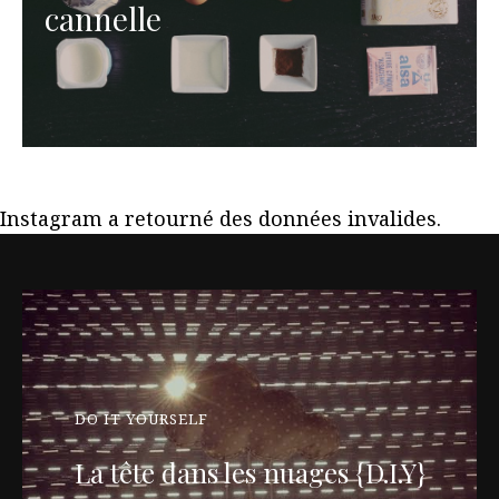
cannelle
Instagram a retourné des données invalides.
DO IT YOURSELF
La tête dans les nuages {D.I.Y}