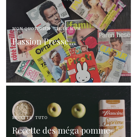
MON QUOTIDIEN
VIE DE MUM
Passion Presse...
RECETTE
TUTO
Recette des méga pomme-