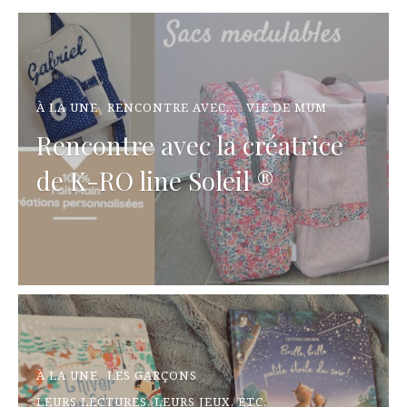
À LA UNE
RENCONTRE AVEC...
VIE DE MUM
Rencontre avec la créatrice
de K-RO line Soleil ®
À LA UNE
LES GARÇONS
LEURS LECTURES, LEURS JEUX, ETC.