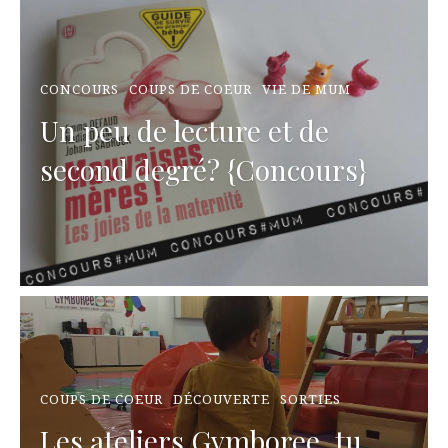
CONCOURS
COUPS DE COEUR
VIE DE MUM
Un peu de lecture et de
second degré? {Concours}
COUPS DE COEUR
DÉCOUVERTE
SORTIES
Les ateliers Gymboree, tu