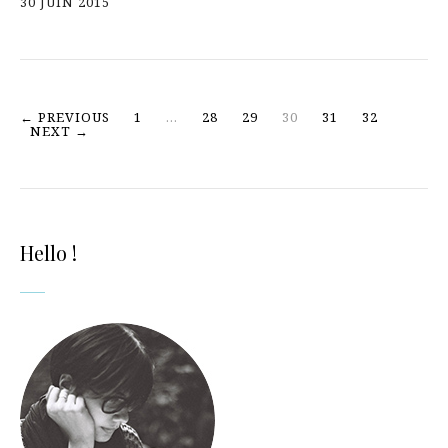
30 JUIN 2015
← PREVIOUS
1
…
28
29
30
31
32
NEXT →
Hello !