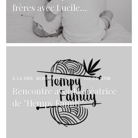
frères avec Lucile...
À LA UNE
RENCONTRE AVEC...
VIE DE MUM
Rencontre avec la créatrice
de "Hempy Family"...