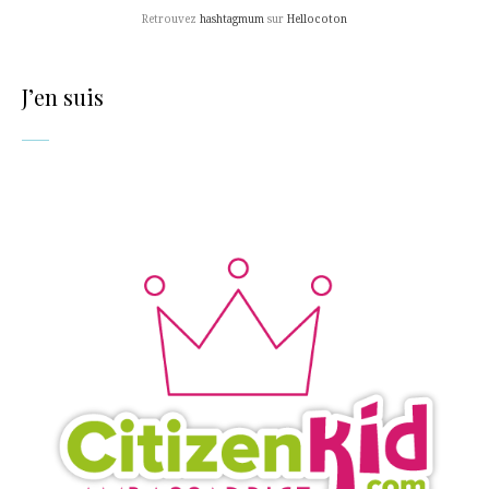
Retrouvez
hashtagmum
sur
Hellocoton
J’en suis