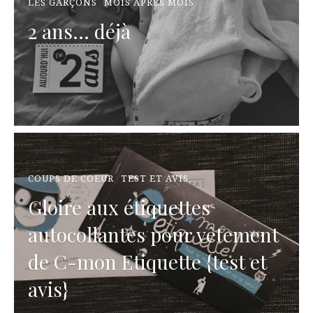
LES GARÇONS
MOIS APRÈS MOIS
2 ans... déjà
COUPS DE COEUR
TEST ET AVIS
Gloire aux étiquettes
autocollantes pour vêtement
de C-mon Etiquette {test et
avis}