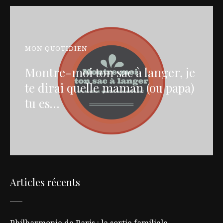
MON QUOTIDIEN
Montre-moi ton sac à langer, je
te dirai quelle maman (ou papa)
tu es…
Articles récents