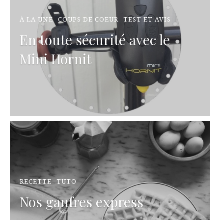
À LA UNE
COUPS DE COEUR
TEST ET AVIS
En toute sécurité avec le
Mini Hornit
RECETTE
TUTO
Nos gaufres express